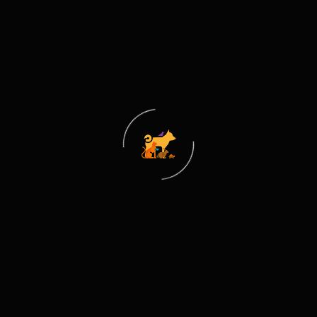
Pet İzmir 2027'ye Katılın!
Evcil hayvan sektörünün en büyük buluşma
noktasında yerinizi ayırtın.
Katılımcı Ol